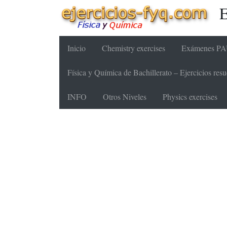
E
Inicio
Chemistry exercises
Exámenes PAU
Física y Química de Bachillerato – Ejercicios re
INFO
Otros Niveles
Physics exercises