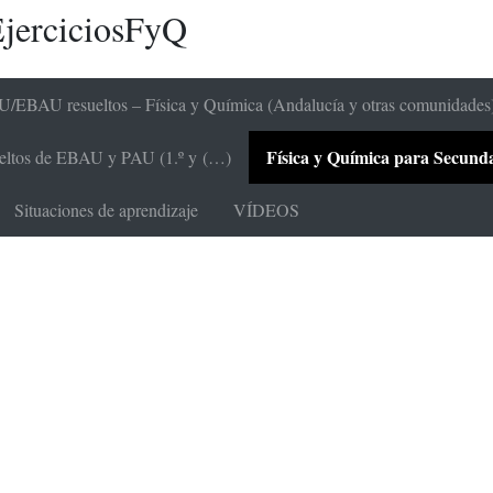
jerciciosFyQ
/EBAU resueltos – Física y Química (Andalucía y otras comunidades
Física y Química para Secundari
sueltos de EBAU y PAU (1.º y (…)
Situaciones de aprendizaje
VÍDEOS