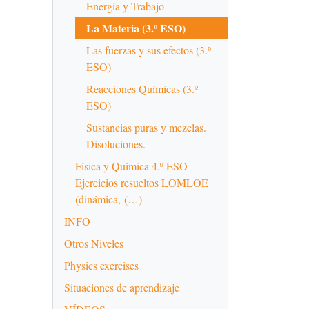
Energía y Trabajo
La Materia (3.º ESO)
Las fuerzas y sus efectos (3.º
ESO)
Reacciones Químicas (3.º
ESO)
Sustancias puras y mezclas.
Disoluciones.
Física y Química 4.º ESO –
Ejercicios resueltos LOMLOE
(dinámica, (…)
INFO
Otros Niveles
Physics exercises
Situaciones de aprendizaje