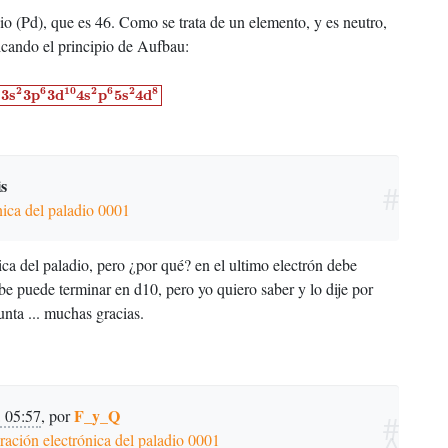
io (Pd), que es 46. Como se trata de un elemento, y es neutro,
licando el principio de Aufbau:
3
p
6
3
d
10
4
s
2
p
6
5
s
2
4
d
8
6
2
6
10
2
6
2
8
3
s
3
p
3
d
4
s
p
5
s
4
d
is
#
nica del paladio 0001
ca del paladio, pero ¿por qué? en el ultimo electrón debe
be puede terminar en d10, pero yo quiero saber y lo dije por
nta ... muchas gracias.
F_y_Q
a 05:57
,
por
#
^
ación electrónica del paladio 0001