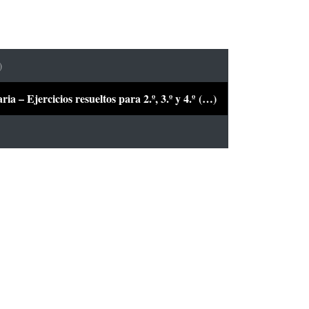
)
a – Ejercicios resueltos para 2.º, 3.º y 4.º (…)