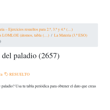
a – Ejercicios resueltos para 2.º, 3.º y 4.º (…)
ltos LOMLOE (átomos, tabla (…)
La Materia (3.º ESO)
)
 del paladio (2657)
ca
RESUELTO
 paladio? Usa tu tabla periódica para obtener el dato que creas