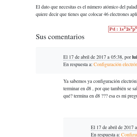
El dato que necesitas es el número atómico del palad
quiere decir que tienes que colocar 46 electrones ap
P
d
:
1
s
2
2
s
2
p
6
3
s
2
2
2
P
d
:
1
s
2
s
p
Sus comentarios
lu
El 17 de abril de 2017 a 05:38
,
por
En respuesta a:
Configuración electró
Ya sabemos ya configuración electróni
terminar en d8 , por que también se sa
qué? termina en d8 ??? esa es mi pregu
El 17 de abril de 2017 
En respuesta a:
Configur