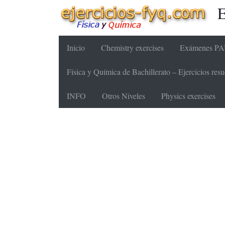
E
Inicio
Chemistry exercises
Exámenes PAU
Física y Química de Bachillerato – Ejercicios re
INFO
Otros Niveles
Physics exercises