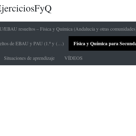
jerciciosFyQ
/EBAU resueltos – Física y Química (Andalucía y otras comunidades
Física y Química para Secundari
sueltos de EBAU y PAU (1.º y (…)
Situaciones de aprendizaje
VÍDEOS