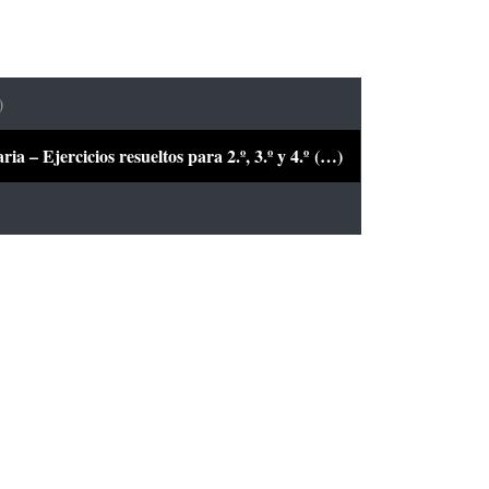
)
a – Ejercicios resueltos para 2.º, 3.º y 4.º (…)