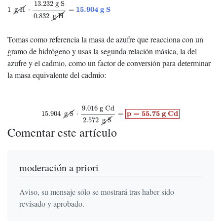
1
g H
⋅
13.232
g S
0.832
g H
=
15.904
g
S
13.232
g S
15.904
g
S
1
g H
⋅
=
0.832
g H
Tomas como referencia la masa de azufre que reacciona con un
gramo de hidrógeno y usas la segunda relación másica, la del
azufre y el cadmio, como un factor de conversión para determinar
la masa equivalente del cadmio:
15.904
g S
⋅
9.016
g Cd
2.572
g S
=
p
=
55.75
g
C
d
9.016
g Cd
p
=
55.75
g
C
d
15.904
g S
⋅
=
2.572
g S
Comentar este artículo
moderación a priori
Aviso, su mensaje sólo se mostrará tras haber sido
revisado y aprobado.