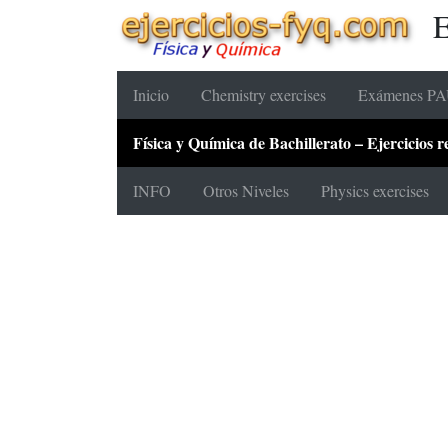
E
Inicio
Chemistry exercises
Exámenes PAU
Física y Química de Bachillerato – Ejercicios
INFO
Otros Niveles
Physics exercises