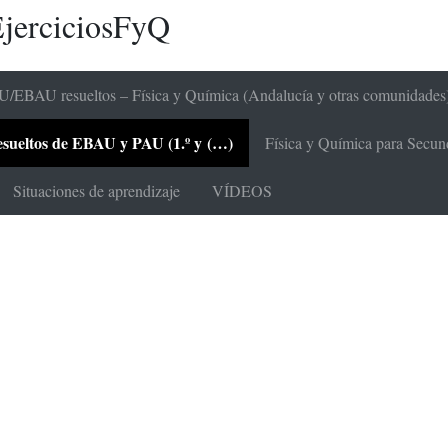
jerciciosFyQ
/EBAU resueltos – Física y Química (Andalucía y otras comunidades
 resueltos de EBAU y PAU (1.º y (…)
Física y Química para Secunda
Situaciones de aprendizaje
VÍDEOS