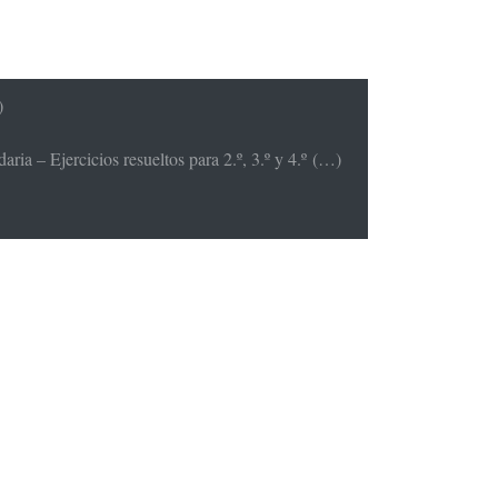
)
ria – Ejercicios resueltos para 2.º, 3.º y 4.º (…)