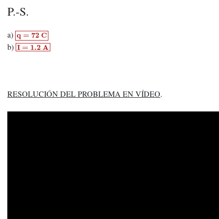
P.-S.
q
=
72
C
a)
q
=
72
C
I
=
1.2
A
b)
I
=
1.2
A
RESOLUCIÓN DEL PROBLEMA EN VÍDEO
.