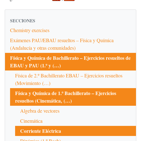
SECCIONES
Chemistry exercises
Exámenes PAU/EBAU resueltos – Física y Química
(Andalucía y otras comunidades)
Física y Química de Bachillerato – Ejercicios resueltos de
EBAU y PAU (1.º y (…)
Física de 2.º Bachillerato EBAU – Ejercicios resueltos
(Movimiento (…)
Física y Química de 1.º Bachillerato – Ejercicios
resueltos (Cinemática, (…)
Algebra de vectores
Cinemática
Corriente Eléctrica
Dinámica (1.º Bach)