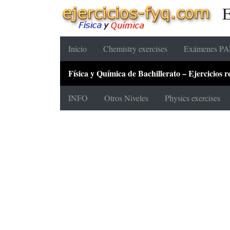
E
Inicio
Chemistry exercises
Exámenes PAU
Física y Química de Bachillerato – Ejercicios
INFO
Otros Niveles
Physics exercises