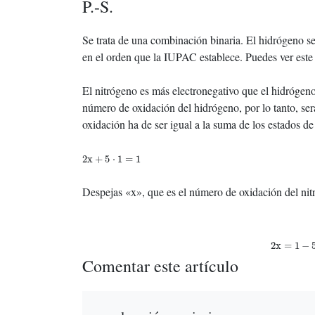
P.-S.
Se trata de una combinación binaria. El hidrógeno se
en el orden que la IUPAC establece. Puedes ver est
El nitrógeno es más electronegativo que el hidrógeno
número de oxidación del hidrógeno, por lo tanto, ser
oxidación ha de ser igual a la suma de los estados de
2
x
+
5
⋅
1
=
1
2
x
+
5
⋅
1
=
1
Despejas «x», que es el número de oxidación del nitr
2
x
=
1
−
5
2
x
=
1
−
Comentar este artículo