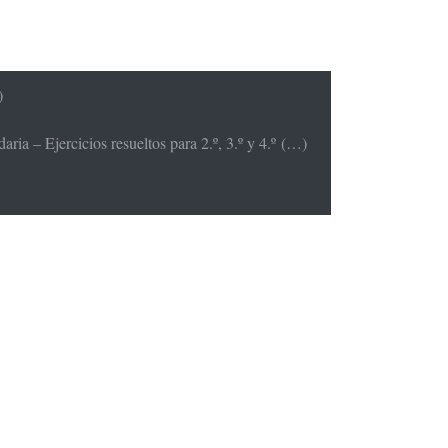
)
ria – Ejercicios resueltos para 2.º, 3.º y 4.º (…)