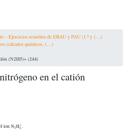
ato – Ejercicios resueltos de EBAU y PAU (1.º y (…)
ltos (cálculos químicos, (…)
tión (N2H5)+ (244)
itrógeno en el catión
N
2
H
5
+
el ion
.
+
N
H
2
5