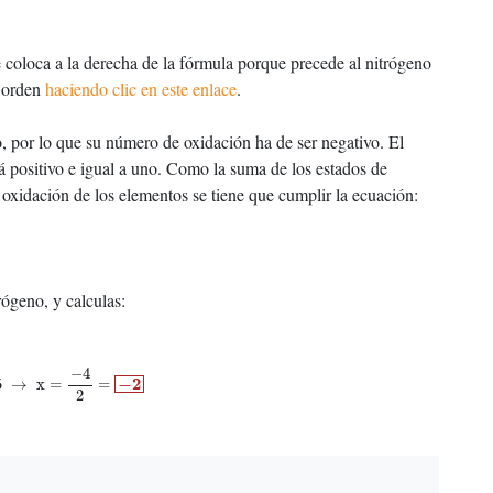
 coloca a la derecha de la fórmula porque precede al nitrógeno
e orden
haciendo clic en este enlace
.
, por lo que su número de oxidación ha de ser negativo. El
á positivo e igual a uno. Como la suma de los estados de
 oxidación de los elementos se tiene que cumplir la ecuación:
ógeno, y calculas:
→
x
=
−
4
2
=
−
2
−
4
−
2
5
→
x
=
=
2