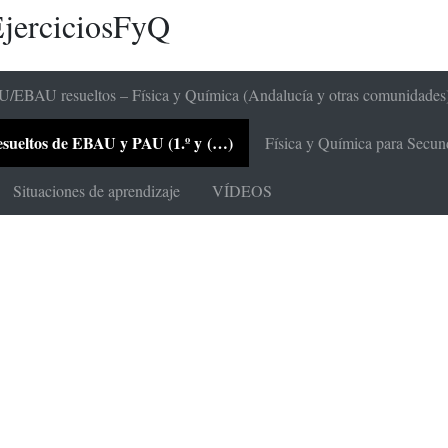
jerciciosFyQ
/EBAU resueltos – Física y Química (Andalucía y otras comunidades
 resueltos de EBAU y PAU (1.º y (…)
Física y Química para Secunda
Situaciones de aprendizaje
VÍDEOS