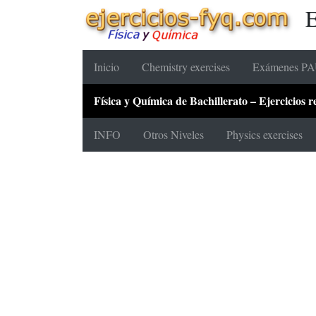
E
Inicio
Chemistry exercises
Exámenes PAU
Física y Química de Bachillerato – Ejercicios
INFO
Otros Niveles
Physics exercises