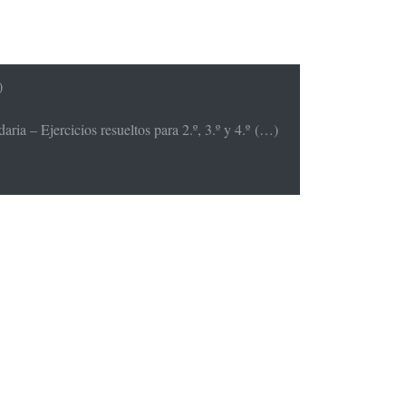
)
ria – Ejercicios resueltos para 2.º, 3.º y 4.º (…)