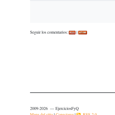
Seguir los comentarios:
|
2009-2026 — EjerciciosFyQ
Mapa del sitio
|
Conectarse
|
RSS 2.0