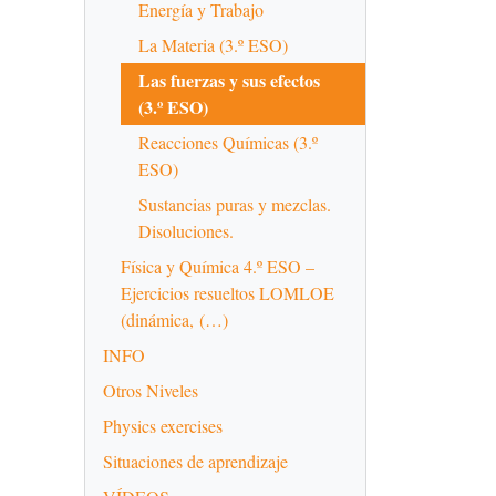
Energía y Trabajo
La Materia (3.º ESO)
Las fuerzas y sus efectos
(3.º ESO)
Reacciones Químicas (3.º
ESO)
Sustancias puras y mezclas.
Disoluciones.
Física y Química 4.º ESO –
Ejercicios resueltos LOMLOE
(dinámica, (…)
INFO
Otros Niveles
Physics exercises
Situaciones de aprendizaje