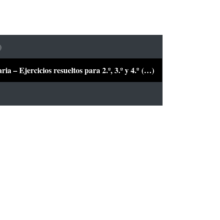
)
a – Ejercicios resueltos para 2.º, 3.º y 4.º (…)