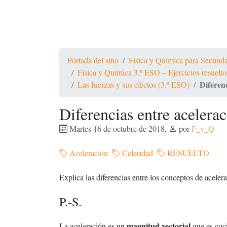
Portada del sitio
Física y Química para Secundari
Física y Química 3.º ESO – Ejercicios resue
Diferenc
Las fuerzas y sus efectos (3.º ESO)
Diferencias entre acelera
Martes 16 de octubre de 2018
,
por
F_y_Q
Aceleración
Celeridad
RESUELTO
Explica las diferencias entre los conceptos de aceler
P.-S.
magnitud vectorial
La aceleración es un
que es coci