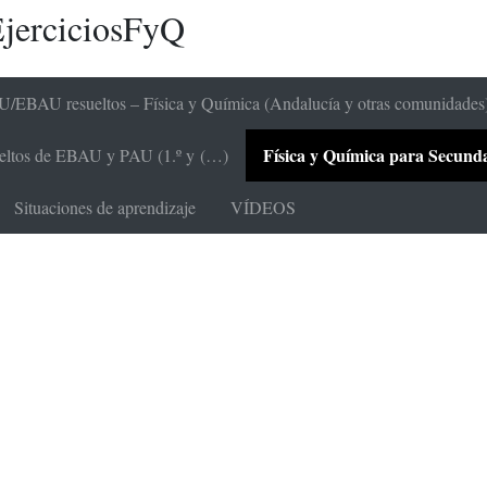
jerciciosFyQ
/EBAU resueltos – Física y Química (Andalucía y otras comunidades
Física y Química para Secundari
sueltos de EBAU y PAU (1.º y (…)
Situaciones de aprendizaje
VÍDEOS