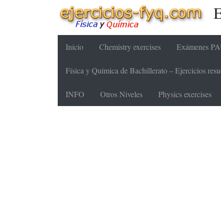
E
Inicio
Chemistry exercises
Exámenes PAU
Física y Química de Bachillerato – Ejercicios re
INFO
Otros Niveles
Physics exercises