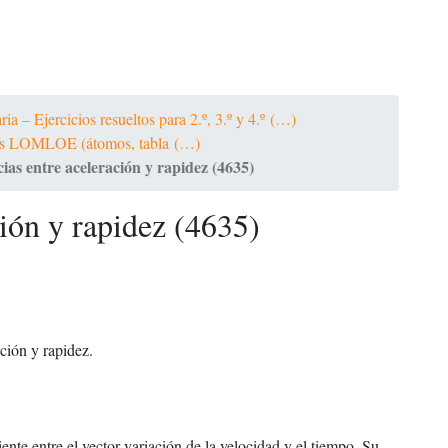
a – Ejercicios resueltos para 2.º, 3.º y 4.º (…)
ltos LOMLOE (átomos, tabla (…)
ias entre aceleración y rapidez (4635)
ción y rapidez (4635)
ación y rapidez.
ente entre el vector variación de la velocidad y el tiempo. Su