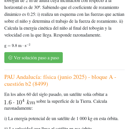
tobogán de 2 m de altura cuya inclinación con respecto a la
horizontal es de 30º. Sabiendo que el coeficiente de rozamiento
dinámico es 0.25: i) realiza un esquema con las fuerzas que actúan
sobre el niño y determina el trabajo de la fuerza de rozamiento. ii)
Calcula la energía cinética del niño al final del tobogán y la
velocidad con la que llega. Responde razonadamente.
g
=
9.8
m
⋅
s
−
2
−
2
g
=
9.8
m
⋅
s
Ver solución paso a paso
PAU Andalucía: física (junio 2025) - bloque A -
cuestión b2 (8499)
En los años 60 del siglo pasado, un satélite solía orbitar a
sobre la superficie de la Tierra. Calcula
razonadamente:
i) La energía potencial de un satélite de 1 000 kg en esta órbita.
ii) La velocidad que lleva el satélite en esa órbita.