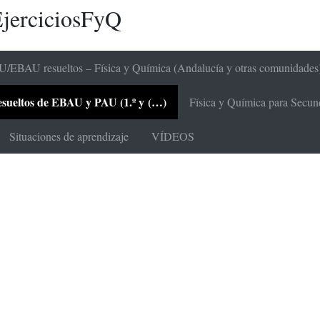
jerciciosFyQ
/EBAU resueltos – Física y Química (Andalucía y otras comunidades
 resueltos de EBAU y PAU (1.º y (…)
Física y Química para Secunda
Situaciones de aprendizaje
VÍDEOS