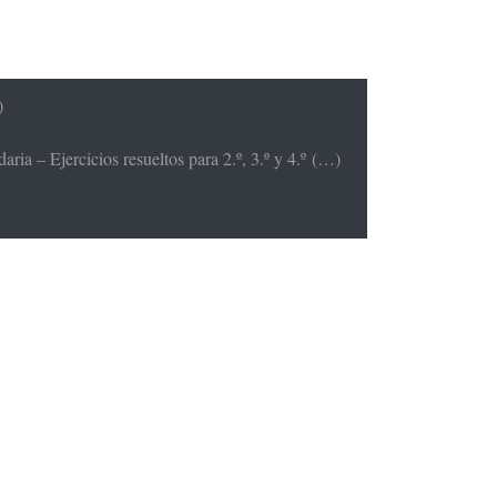
)
ria – Ejercicios resueltos para 2.º, 3.º y 4.º (…)