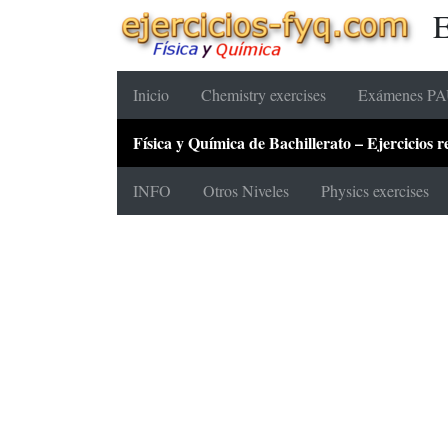
E
Inicio
Chemistry exercises
Exámenes PAU
Física y Química de Bachillerato – Ejercicios
INFO
Otros Niveles
Physics exercises