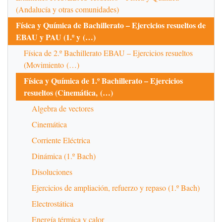
(Andalucía y otras comunidades)
Física y Química de Bachillerato – Ejercicios resueltos de
EBAU y PAU (1.º y (…)
Física de 2.º Bachillerato EBAU – Ejercicios resueltos
(Movimiento (…)
Física y Química de 1.º Bachillerato – Ejercicios
resueltos (Cinemática, (…)
Algebra de vectores
Cinemática
Corriente Eléctrica
Dinámica (1.º Bach)
Disoluciones
Ejercicios de ampliación, refuerzo y repaso (1.º Bach)
Electrostática
Energía térmica y calor