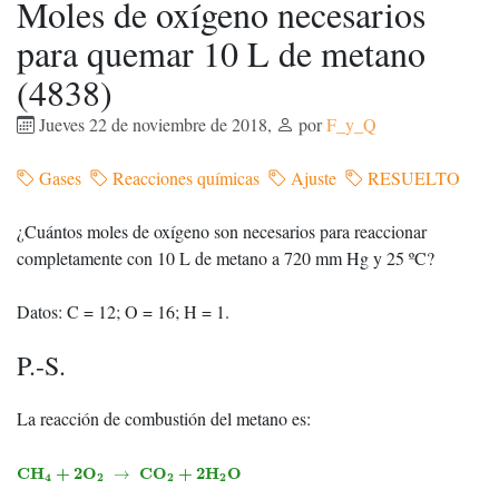
Moles de oxígeno necesarios
para quemar 10 L de metano
(4838)
Jueves 22 de noviembre de 2018
,
por
F_y_Q
Gases
Reacciones químicas
Ajuste
RESUELTO
¿Cuántos moles de oxígeno son necesarios para reaccionar
completamente con 10 L de metano a 720 mm Hg y 25 ºC?
Datos: C = 12; O = 16; H = 1.
P.-S.
La reacción de combustión del metano es:
C
H
4
+
2
O
2
→
C
O
2
+
2
H
2
O
C
H
+
2
O
C
O
+
2
H
O
→
4
2
2
2