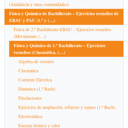
(Andalucía y otras comunidades)
Física y Química de Bachillerato – Ejercicios resueltos de
EBAU y PAU (1.º y (…)
Física de 2.º Bachillerato EBAU – Ejercicios resueltos
(Movimiento (…)
Física y Química de 1.º Bachillerato – Ejercicios
resueltos (Cinemática, (…)
Algebra de vectores
Cinemática
Corriente Eléctrica
Dinámica (1.º Bach)
Disoluciones
Ejercicios de ampliación, refuerzo y repaso (1.º Bach)
Electrostática
Energía térmica y calor