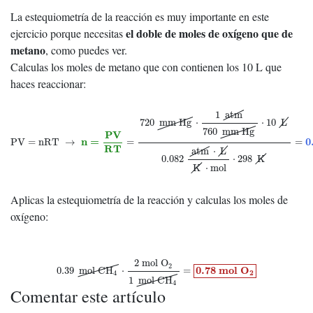
La estequiometría de la reacción es muy importante en este
el doble de moles de oxígeno que de
ejercicio porque necesitas
metano
, como puedes ver.
Calculas los moles de metano que con contienen los 10 L que
haces reaccionar:
PV
=
nRT
→
n
=
P
V
R
T
=
720
mm Hg
⋅
1
atm
760
mm Hg
⋅
10
L
0.082
atm
⋅
L
K
1
atm
720
mm Hg
⋅
⋅
10
L
760
mm Hg
P
V
n
=
0
PV
=
nRT
→
=
=
R
T
atm
⋅
L
0.082
⋅
298
K
K
⋅
mol
Aplicas la estequiometría de la reacción y calculas los moles de
oxígeno:
0.39
mol CH
4
⋅
2
mol O
2
1
mol CH
4
=
0.78
m
o
l
O
2
2
mol O
2
0.78
m
o
l
O
0.39
mol CH
⋅
=
2
4
1
mol CH
4
Comentar este artículo