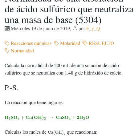
de ácido sulfúrico que neutraliza
una masa de base (5304)
Miércoles 19 de junio de 2019
,
por
F_y_Q
Reacciones químicas
Molaridad
RESUELTO
Normalidad
Calcula la normalidad de 200 mL de una solución de acido
sulfúrico que se neutraliza con 1.48 g de hidróxido de calcio.
P.-S.
La reacción que tiene lugar es:
H
2
S
O
4
+
C
a
(
O
H
)
2
→
C
a
S
O
4
+
2
H
2
O
H
S
O
+
C
a
(
O
H
)
C
a
S
O
+
2
H
O
→
2
4
2
4
2
Ca(OH)
2
Calculas los moles de
que reaccionan:
Ca(OH)
2