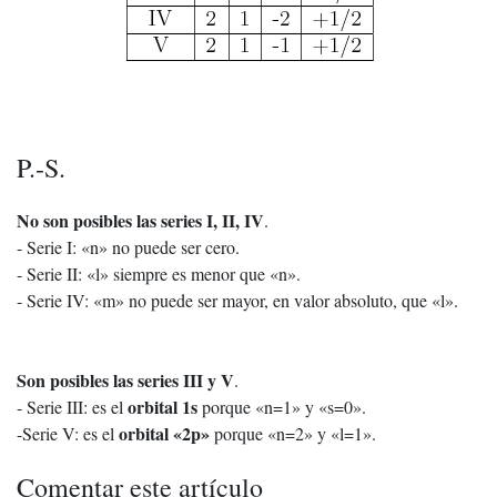
P.-S.
No son posibles las series I, II, IV
.
- Serie I: «n» no puede ser cero.
- Serie II: «l» siempre es menor que «n».
- Serie IV: «m» no puede ser mayor, en valor absoluto, que «l».
Son posibles las series III y V
.
orbital 1s
- Serie III: es el
porque «n=1» y «s=0».
orbital «2p»
-Serie V: es el
porque «n=2» y «l=1».
Comentar este artículo