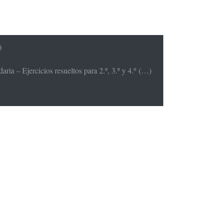
)
ria – Ejercicios resueltos para 2.º, 3.º y 4.º (…)