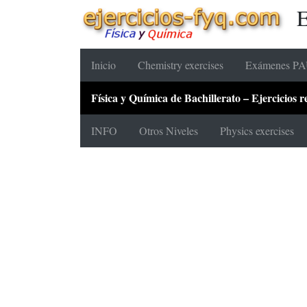
E
Inicio
Chemistry exercises
Exámenes PAU
Física y Química de Bachillerato – Ejercicios
INFO
Otros Niveles
Physics exercises