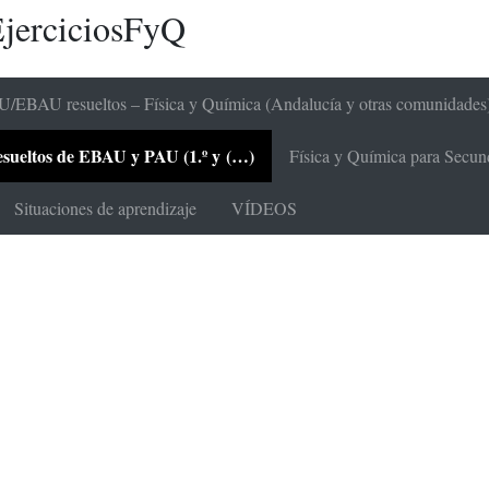
jerciciosFyQ
/EBAU resueltos – Física y Química (Andalucía y otras comunidades
 resueltos de EBAU y PAU (1.º y (…)
Física y Química para Secunda
Situaciones de aprendizaje
VÍDEOS