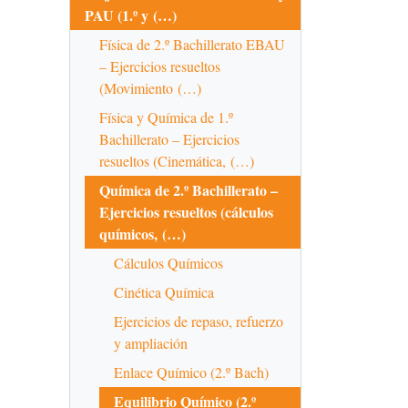
PAU (1.º y (…)
Física de 2.º Bachillerato EBAU
– Ejercicios resueltos
(Movimiento (…)
Física y Química de 1.º
Bachillerato – Ejercicios
resueltos (Cinemática, (…)
Química de 2.º Bachillerato –
Ejercicios resueltos (cálculos
químicos, (…)
Cálculos Químicos
Cinética Química
Ejercicios de repaso, refuerzo
y ampliación
Enlace Químico (2.º Bach)
Equilibrio Químico (2.º