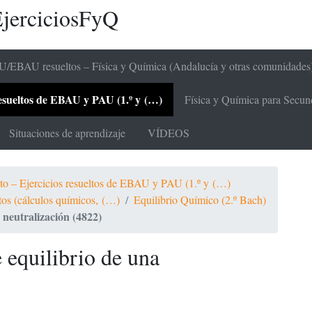
jerciciosFyQ
/EBAU resueltos – Física y Química (Andalucía y otras comunidades
 resueltos de EBAU y PAU (1.º y (…)
Física y Química para Secunda
Situaciones de aprendizaje
VÍDEOS
ato – Ejercicios resueltos de EBAU y PAU (1.º y (…)
ltos (cálculos químicos, (…)
Equilibrio Químico (2.º Bach)
 neutralización (4822)
 equilibrio de una