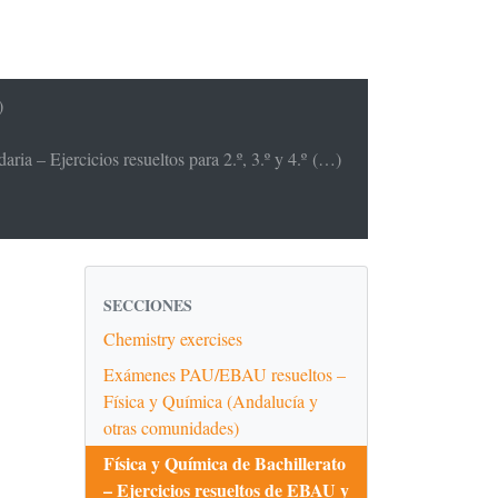
)
ria – Ejercicios resueltos para 2.º, 3.º y 4.º (…)
SECCIONES
Chemistry exercises
Exámenes PAU/EBAU resueltos –
Física y Química (Andalucía y
otras comunidades)
Física y Química de Bachillerato
– Ejercicios resueltos de EBAU y