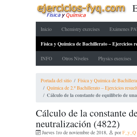
E
Inicio
Chemistry exercises
Exámenes PAU
Física y Química de Bachillerato – Ejercicios
INFO
Otros Niveles
Physics exercises
Portada del sitio
Física y Química de Bachiller
Química de 2.º Bachillerato – Ejercicios resue
Cálculo de la constante de equilibrio de una
Cálculo de la constante de
neutralización (4822)
Jueves 1ro de noviembre de 2018
,
por
F_y_Q