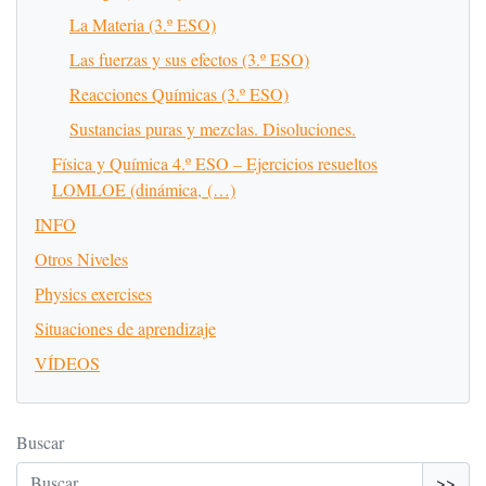
La Materia (3.º ESO)
Las fuerzas y sus efectos (3.º ESO)
Reacciones Químicas (3.º ESO)
Sustancias puras y mezclas. Disoluciones.
Física y Química 4.º ESO – Ejercicios resueltos
LOMLOE (dinámica, (…)
INFO
Otros Niveles
Physics exercises
Situaciones de aprendizaje
VÍDEOS
Buscar
>>