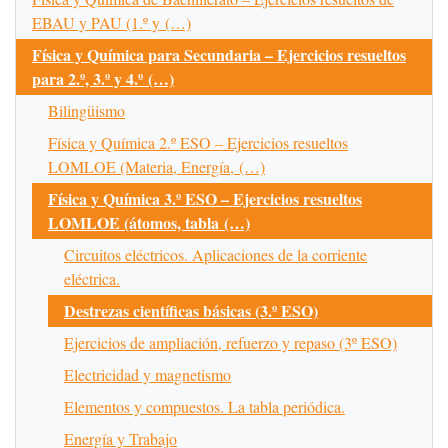
EBAU y PAU (1.º y (…)
Física y Química para Secundaria – Ejercicios resueltos
para 2.º, 3.º y 4.º (…)
Bilingüismo
Física y Química 2.º ESO – Ejercicios resueltos
LOMLOE (Materia, Energía, (…)
Física y Química 3.º ESO – Ejercicios resueltos
LOMLOE (átomos, tabla (…)
Circuitos eléctricos. Aplicaciones de la corriente
eléctrica.
Destrezas científicas básicas (3.º ESO)
Ejercicios de ampliación, refuerzo y repaso (3º ESO)
Electricidad y magnetismo
Elementos y compuestos. La tabla periódica.
Energía y Trabajo