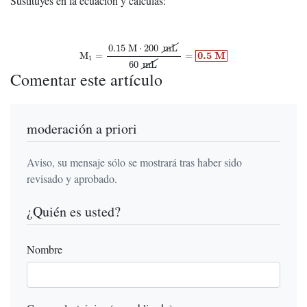
Sustituyes en la ecuación y calculas:
M
1
=
0.15
M
⋅
200
mL
60
mL
=
0.5
M
0.15
M
⋅
200
mL
0.5
M
M
=
=
1
60
mL
Comentar este artículo
moderación a priori
Aviso, su mensaje sólo se mostrará tras haber sido
revisado y aprobado.
¿Quién es usted?
Nombre