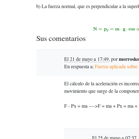
b) La fuerza normal, que es perpendicular a la super
N
=
p
y
=
m
⋅
g
⋅
c
o
s
α
=
5
kg
⋅
9
N
=
p
=
m
g
c
o
s
⋅
⋅
y
Sus comentarios
morrosko
El 21 de mayo a 17:49
,
por
En respuesta a:
Fuerza aplicada sobre
El cálculo de la aceleración es incorre
movimiento que surge de la componente
F - Px = ma ---->F = ma + Px = ma 
El 25 de mayo a 07:37
,