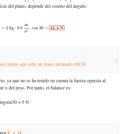
ficie del plano, depende del coseno del ángulo:
.8
m
s
2
⋅
cos
30
=
42.4
N
m
42.4
N
=
5
kg
⋅
9.8
⋅
cos
30
=
α
2
s
#
 un cuerpo que sube un plano inclinado (6838)
cto, ya que no se ha tenido en cuenta la fuerza opuesta al
 x del peso. Por tanto, el balance es:
+ mgsen30 = 5 N
F_y_Q
por