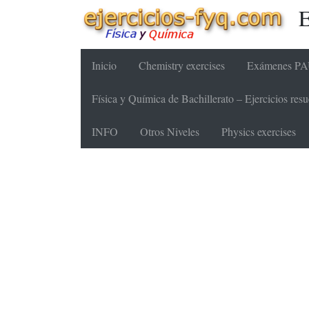
E
Inicio
Chemistry exercises
Exámenes PAU
Física y Química de Bachillerato – Ejercicios re
INFO
Otros Niveles
Physics exercises