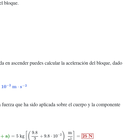
el bloque.
da en ascender puedes calcular la aceleración del bloque, dado
−
2
−
2
−
2
10
m
s
⋅
⋅
a fuerza que ha sido aplicada sobre el cuerpo y la componente
.8
2
+
9.8
⋅
10
−
2
)
m
s
2
]
=
25
N
9.8
m
[
(
)
]
−
2
+
a
)
25
N
=
5
kg
+
9.8
⋅
10
=
2
2
s