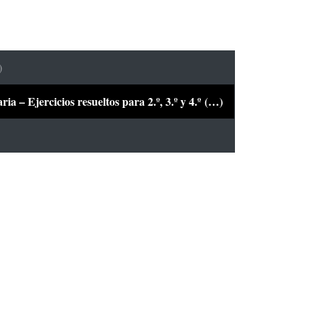
)
a – Ejercicios resueltos para 2.º, 3.º y 4.º (…)