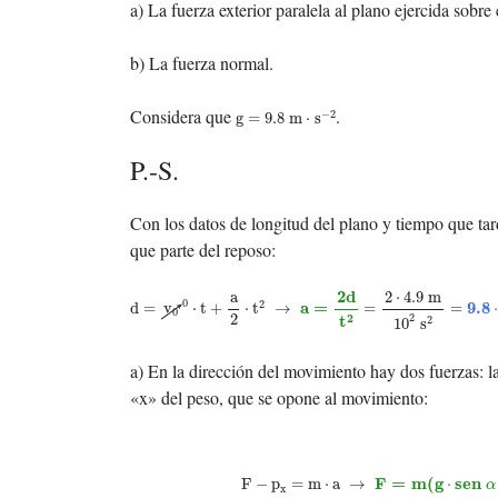
a) La fuerza exterior paralela al plano ejercida sobre 
b) La fuerza normal.
g
=
9.8
m
⋅
s
−
2
Considera que
.
−
2
g
=
9.8
m
⋅
s
P.-S.
Con los datos de longitud del plano y tiempo que tar
que parte del reposo:
d
=
v
0
0
⋅
t
+
a
2
⋅
t
2
→
a
=
2
d
t
2
=
2
⋅
4.9
m
10
2
s
2
=
9.8
⋅
10
−
2
m
⋅
s
2
d
a
2
⋅
4.9
m
0
2
a
=
9.8
d
=
v
⋅
t
+
⋅
t
→
=
=
0
2
2
t
2
2
10
s
a) En la dirección del movimiento hay dos fuerzas: l
«x» del peso, que se opone al movimiento:
F
−
p
x
=
m
⋅
a
→
F
=
m
(
g
⋅
s
e
n
α
+
a
)
=
5
kg
[
(
9
F
=
m
(
g
s
e
n
F
−
p
=
m
⋅
a
→
⋅
α
x