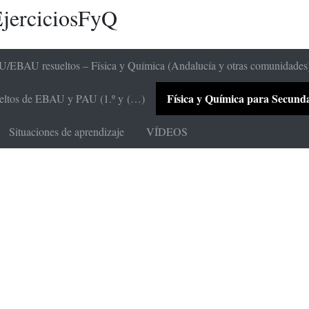
jerciciosFyQ
/EBAU resueltos – Física y Química (Andalucía y otras comunidades
Física y Química para Secundari
sueltos de EBAU y PAU (1.º y (…)
Situaciones de aprendizaje
VÍDEOS