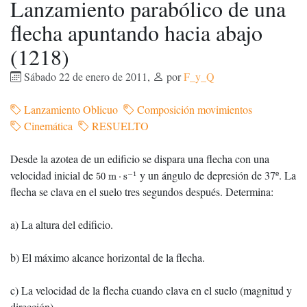
Lanzamiento parabólico de una
flecha apuntando hacia abajo
(1218)
Sábado 22 de enero de 2011
,
por
F_y_Q
Lanzamiento Oblicuo
Composición movimientos
Cinemática
RESUELTO
Desde la azotea de un edificio se dispara una flecha con una
50
m
⋅
s
−
1
velocidad inicial de
y un ángulo de depresión de 37º. La
−
1
50
m
⋅
s
flecha se clava en el suelo tres segundos después. Determina:
a) La altura del edificio.
b) El máximo alcance horizontal de la flecha.
c) La velocidad de la flecha cuando clava en el suelo (magnitud y
dirección).