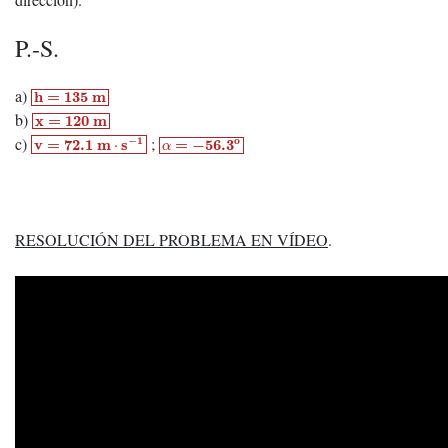
P.-S.
h
=
135
m
a)
h
=
135
m
x
=
120
m
b)
x
=
120
m
v
=
72.1
m
⋅
s
−
1
α
=
−
56.3
o
c)
;
−
1
o
v
=
72.1
m
s
=
−
56.3
⋅
α
RESOLUCIÓN DEL PROBLEMA EN VÍDEO
.