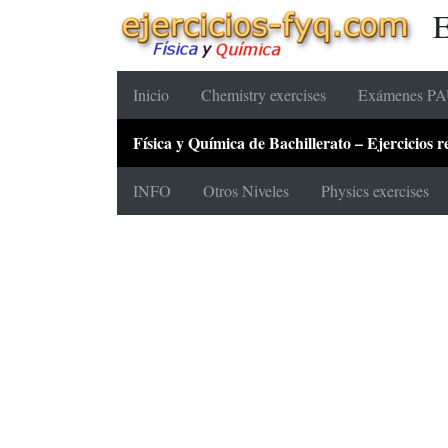
E
Inicio
Chemistry exercises
Exámenes PAU
Física y Química de Bachillerato – Ejercicios
INFO
Otros Niveles
Physics exercises