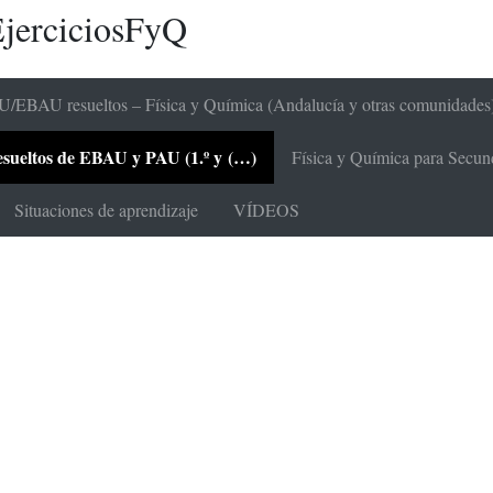
jerciciosFyQ
/EBAU resueltos – Física y Química (Andalucía y otras comunidades
 resueltos de EBAU y PAU (1.º y (…)
Física y Química para Secunda
Situaciones de aprendizaje
VÍDEOS