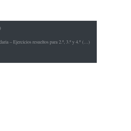
)
ria – Ejercicios resueltos para 2.º, 3.º y 4.º (…)