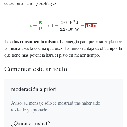
ecuación anterior y sustituyes:
t
=
E
P
→
t
=
396
⋅
10
3
J
2.2
⋅
10
3
W
=
180
s
3
E
396
⋅
10
J
t
=
180
s
→
t
=
=
P
3
2.2
⋅
10
W
Las dos consumen lo mismo.
La energía para preparar el plato es
la misma uses la cocina que uses. La único ventaja es el tiempo: la
que tiene más potencia hará el plato en menor tiempo.
Comentar este artículo
moderación a priori
Aviso, su mensaje sólo se mostrará tras haber sido
revisado y aprobado.
¿Quién es usted?