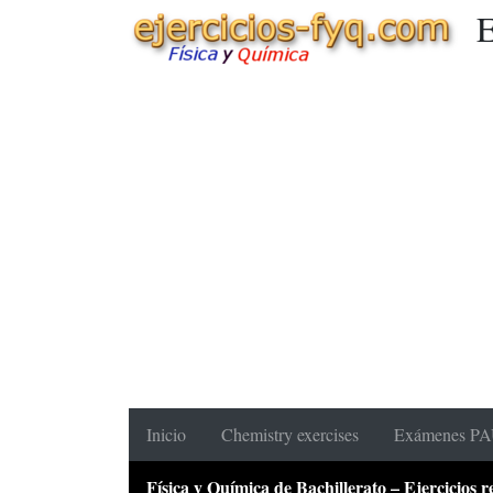
E
Inicio
Chemistry exercises
Exámenes PAU
Física y Química de Bachillerato – Ejercicios