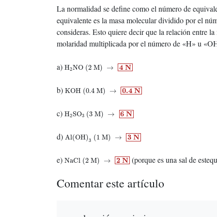
La normalidad se define como el número de equivalen
equivalente es la masa molecular dividido por el nú
consideras. Esto quiere decir que la relación entre l
molaridad multiplicada por el número de «H» u «OH
H
2
NO (2 M)
→
4
N
a)
4
N
H
NO (2 M)
→
2
KOH (0.4 M)
→
0.4
N
b)
0.4
N
KOH (0.4 M)
→
H
2
SO
3
(3 M)
→
6
N
c)
6
N
H
SO
(3 M)
→
2
3
Al(OH)
3
(1 M)
→
3
N
d)
3
N
Al(OH)
(1 M)
→
3
NaCl (2 M)
→
2
N
e)
(porque es una sal de estequ
2
N
NaCl (2 M)
→
Comentar este artículo