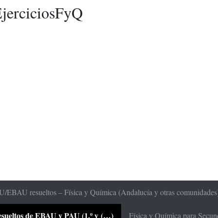
jerciciosFyQ
/EBAU resueltos – Física y Química (Andalucía y otras comunidades
 resueltos de EBAU y PAU (1.º y (…)
Física y Química para Secunda