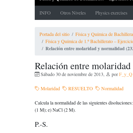
INFO
Otros Niveles
Physics exercises
Portada del sitio
Física y Química de Bachiller
Física y Química de 1.º Bachillerato – Ejercic
Relación entre molaridad y normalidad (23
Relación entre molaridad
Sábado 30 de noviembre de 2013
,
por
F_y_Q
Molaridad
RESUELTO
Normalidad
Calcula la normalidad de las siguientes disoluciones
(1 M); e) NaCl (2 M).
P.-S.