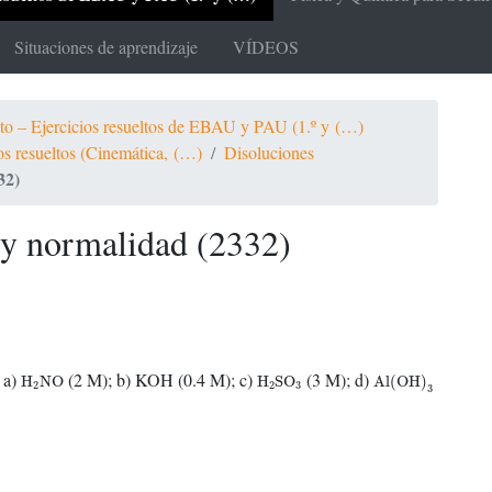
Situaciones de aprendizaje
VÍDEOS
ato – Ejercicios resueltos de EBAU y PAU (1.º y (…)
ios resueltos (Cinemática, (…)
Disoluciones
32)
 y normalidad (2332)
Al(OH)
3
H
2
NO
H
2
SO
3
: a)
(2 M); b) KOH (0.4 M); c)
(3 M); d)
H
NO
H
SO
Al(OH)
2
2
3
3