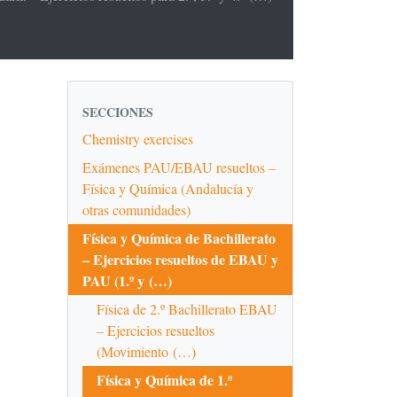
SECCIONES
Chemistry exercises
Exámenes PAU/EBAU resueltos –
Física y Química (Andalucía y
otras comunidades)
Física y Química de Bachillerato
– Ejercicios resueltos de EBAU y
PAU (1.º y (…)
Física de 2.º Bachillerato EBAU
– Ejercicios resueltos
(Movimiento (…)
Física y Química de 1.º