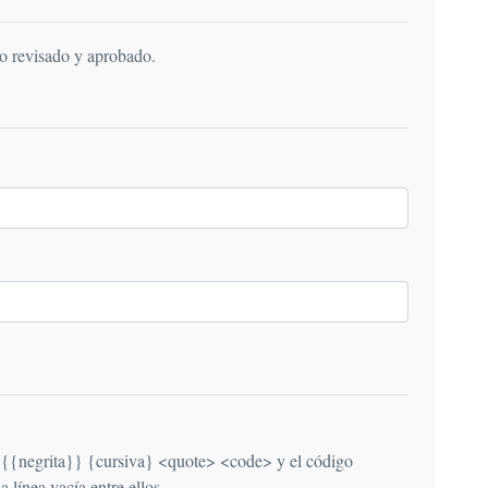
do revisado y aprobado.
egrita}} {cursiva} <quote> <code> y el código
línea vacía entre ellos.