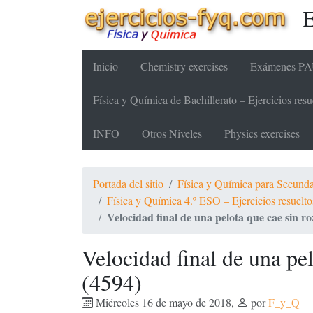
E
Inicio
Chemistry exercises
Exámenes PAU
Física y Química de Bachillerato – Ejercicios re
INFO
Otros Niveles
Physics exercises
Portada del sitio
Física y Química para Secundari
Física y Química 4.º ESO – Ejercicios resue
Velocidad final de una pelota que cae sin r
Velocidad final de una pe
(4594)
Miércoles 16 de mayo de 2018
,
por
F_y_Q