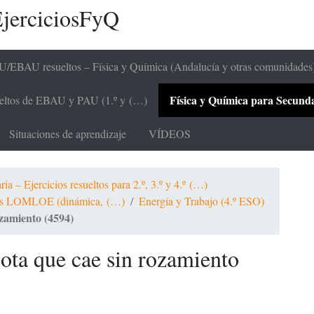
jerciciosFyQ
/EBAU resueltos – Física y Química (Andalucía y otras comunidades
Física y Química para Secundari
sueltos de EBAU y PAU (1.º y (…)
Situaciones de aprendizaje
VÍDEOS
a – Ejercicios resueltos para 2.º, 3.º y 4.º (…)
ltos LOMLOE (dinámica, (…)
Energía y Trabajo (4.º ESO)
ozamiento (4594)
lota que cae sin rozamiento