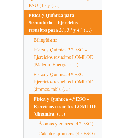
PAU (1.º y (…)
Física y Química para
Secundaria – Ejercicios
resueltos para 2.º, 3.º y 4.º (…)
Bilingüismo
Física y Química 2.º ESO –
Ejercicios resueltos LOMLOE
(Materia, Energía, (…)
Física y Química 3.º ESO –
Ejercicios resueltos LOMLOE
(átomos, tabla (…)
Física y Química 4.º ESO –
Ejercicios resueltos LOMLOE
(dinámica, (…)
Átomos y enlaces (4.º ESO)
Cálculos químicos (4.º ESO)