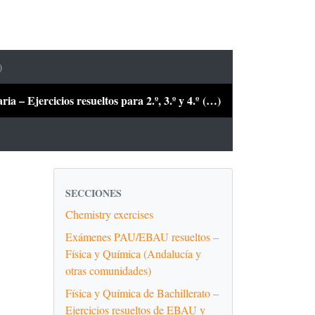
)
a – Ejercicios resueltos para 2.º, 3.º y 4.º (…)
SECCIONES
Chemistry exercises
Exámenes PAU/EBAU resueltos –
Física y Química (Andalucía y
otras comunidades)
Física y Química de Bachillerato –
Ejercicios resueltos de EBAU y