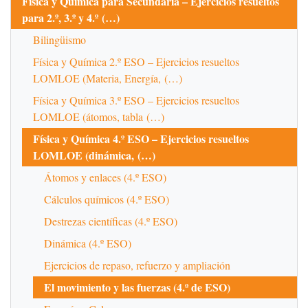
Física y Química para Secundaria – Ejercicios resueltos
para 2.º, 3.º y 4.º (…)
Bilingüismo
Física y Química 2.º ESO – Ejercicios resueltos
LOMLOE (Materia, Energía, (…)
Física y Química 3.º ESO – Ejercicios resueltos
LOMLOE (átomos, tabla (…)
Física y Química 4.º ESO – Ejercicios resueltos
LOMLOE (dinámica, (…)
Átomos y enlaces (4.º ESO)
Cálculos químicos (4.º ESO)
Destrezas científicas (4.º ESO)
Dinámica (4.º ESO)
Ejercicios de repaso, refuerzo y ampliación
El movimiento y las fuerzas (4.º de ESO)