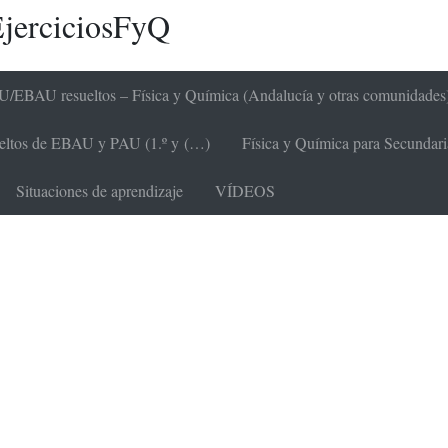
jerciciosFyQ
/EBAU resueltos – Física y Química (Andalucía y otras comunidades
sueltos de EBAU y PAU (1.º y (…)
Física y Química para Secundaria 
Situaciones de aprendizaje
VÍDEOS