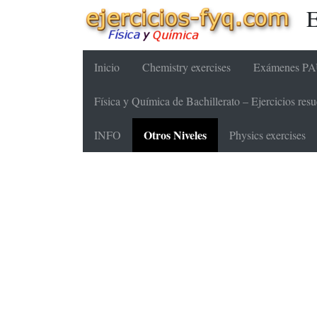
E
Inicio
Chemistry exercises
Exámenes PAU
Física y Química de Bachillerato – Ejercicios re
Otros Niveles
INFO
Physics exercises