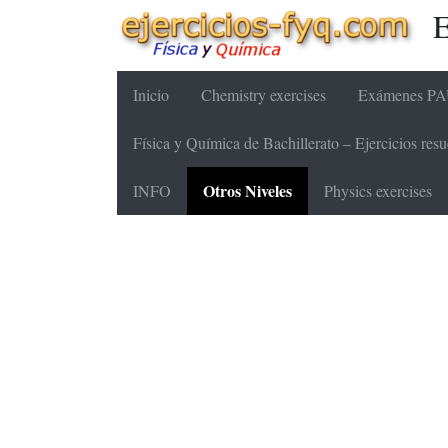
E
Inicio
Chemistry exercises
Exámenes PAU
Física y Química de Bachillerato – Ejercicios re
Otros Niveles
INFO
Physics exercises