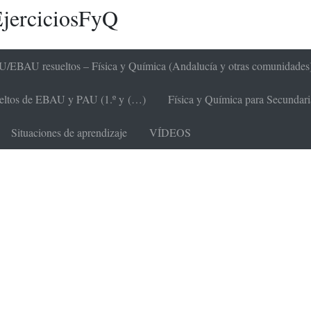
jerciciosFyQ
/EBAU resueltos – Física y Química (Andalucía y otras comunidades
sueltos de EBAU y PAU (1.º y (…)
Física y Química para Secundaria 
Situaciones de aprendizaje
VÍDEOS