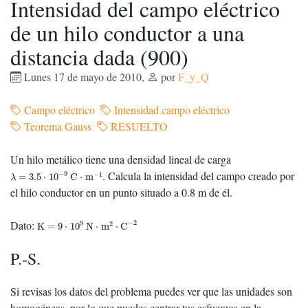
Intensidad del campo eléctrico
de un hilo conductor a una
distancia dada (900)
Lunes 17 de mayo de 2010
,
por
F_y_Q
Campo eléctrico
Intensidad campo eléctrico
Teorema Gauss
RESUELTO
Un hilo metálico tiene una densidad lineal de carga
λ
=
3.5
⋅
10
−
9
C
⋅
m
−
1
. Calcula la intensidad del campo creado por
−
9
−
1
=
3.5
⋅
10
C
⋅
m
λ
el hilo conductor en un punto situado a 0.8 m de él.
K
=
9
⋅
10
9
N
⋅
m
2
⋅
C
−
2
Dato:
−
2
9
2
K
=
9
⋅
10
N
⋅
m
⋅
C
P.-S.
Si revisas los datos del problema puedes ver que las unidades son
homogéneas, por lo que puedes centrar tus esfuerzos en la