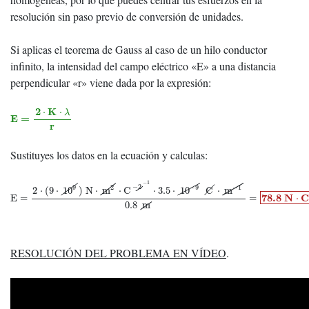
resolución sin paso previo de conversión de unidades.
Si aplicas el teorema de Gauss al caso de un hilo conductor
infinito, la intensidad del campo eléctrico «E» a una distancia
perpendicular «r» viene dada por la expresión:
E
=
2
⋅
K
⋅
λ
r
2
K
⋅
⋅
λ
E
=
r
Sustituyes los datos en la ecuación y calculas:
E
=
2
⋅
(
9
⋅
10
9
)
N
⋅
m
2
⋅
C
−
2
−
1
⋅
3.5
⋅
10
−
9
C
⋅
m
−
1
0.8
m
=
78.8
N
⋅
C
−
1
−
1
−
2
9
−
9
2
−
1
2
⋅
(
9
⋅
10
)
N
⋅
m
⋅
C
⋅
3.5
⋅
10
C
⋅
m
78.8
N
C
E
=
=
⋅
0.8
m
RESOLUCIÓN DEL PROBLEMA EN VÍDEO
.