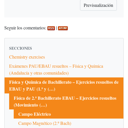
Seguir los comentarios:
|
SECCIONES
Chemistry exercises
Exámenes PAU/EBAU resueltos – Física y Química
(Andalucía y otras comunidades)
Física y Química de Bachillerato – Ejercicios resueltos de
EBAU y PAU (1.º y (…)
Física de 2.º Bachillerato EBAU – Ejercicios resueltos
(Movimiento (…)
Campo Eléctrico
Campo Magnético (2.º Bach)