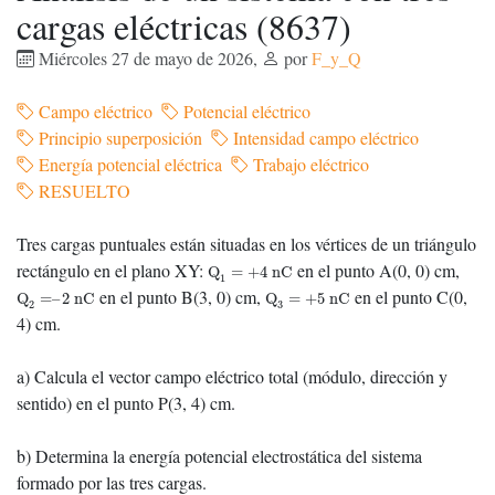
cargas eléctricas (8637)
Miércoles 27 de mayo de 2026
,
por
F_y_Q
Campo eléctrico
Potencial eléctrico
Principio superposición
Intensidad campo eléctrico
Energía potencial eléctrica
Trabajo eléctrico
RESUELTO
Tres cargas puntuales están situadas en los vértices de un triángulo
Q
1
=
+
4
nC
rectángulo en el plano XY:
en el punto A(0, 0) cm,
Q
=
+
4
nC
1
Q
2
=
–
2
nC
Q
3
=
+
5
nC
en el punto B(3, 0) cm,
en el punto C(0,
Q
=
–
2
nC
Q
=
+
5
nC
2
3
4) cm.
a) Calcula el vector campo eléctrico total (módulo, dirección y
sentido) en el punto P(3, 4) cm.
b) Determina la energía potencial electrostática del sistema
formado por las tres cargas.