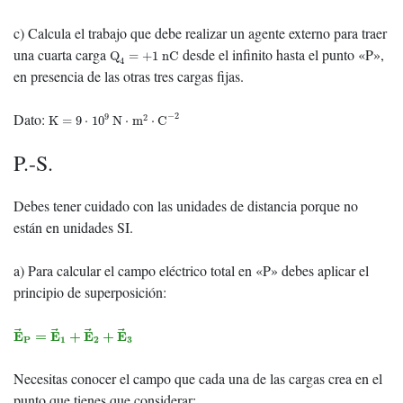
c) Calcula el trabajo que debe realizar un agente externo para traer
Q
4
=
+
1
nC
una cuarta carga
desde el infinito hasta el punto «P»,
Q
=
+
1
nC
4
en presencia de las otras tres cargas fijas.
K
=
9
⋅
10
9
N
⋅
m
2
⋅
C
−
2
Dato:
−
2
9
2
K
=
9
⋅
10
N
⋅
m
⋅
C
P.-S.
Debes tener cuidado con las unidades de distancia porque no
están en unidades SI.
a) Para calcular el campo eléctrico total en «P» debes aplicar el
principio de superposición:
E
→
P
=
E
→
1
+
E
→
2
+
E
→
3
E
=
E
+
E
+
E
P
1
2
3
Necesitas conocer el campo que cada una de las cargas crea en el
punto que tienes que considerar: