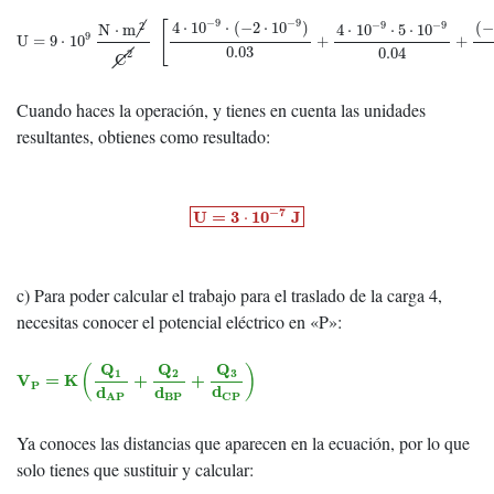
U
=
9
⋅
10
9
N
⋅
m
2
C
2
[
4
⋅
10
−
9
⋅
(
−
2
⋅
10
−
9
)
0.03
+
4
⋅
10
−
9
⋅
5
⋅
10
−
9
0.04
+
(
−
2
⋅
10
−
9
−
9
−
9
−
9
−
9
4
⋅
10
⋅
(
−
2
⋅
10
)
(
[
2
N
⋅
m
4
⋅
10
⋅
5
⋅
10
9
U
=
9
⋅
10
+
+
0.03
0.04
2
C
Cuando haces la operación, y tienes en cuenta las unidades
resultantes, obtienes como resultado:
U
=
3
⋅
10
−
7
J
−
7
U
=
3
10
J
⋅
c) Para poder calcular el trabajo para el traslado de la carga 4,
necesitas conocer el potencial eléctrico en «P»:
V
P
=
K
(
Q
1
d
A
P
+
Q
2
d
B
P
+
Q
3
d
C
P
)
Q
Q
Q
(
)
1
2
3
V
=
K
+
+
P
d
d
d
C
P
B
P
A
P
Ya conoces las distancias que aparecen en la ecuación, por lo que
solo tienes que sustituir y calcular: