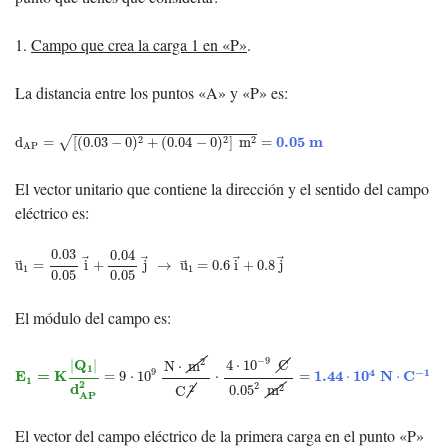
1.
Campo que crea la carga 1 en «P»
.
La distancia entre los puntos «A» y «P» es:
d
AP
=
[
(
0.03
−
0
)
2
+
(
0.04
−
0
)
2
]
m
2
=
0.05
m
0.05
m
2
2
2
d
=
[
(
0.03
−
0
)
+
(
0.04
−
0
)
]
m
=
√
AP
El vector unitario que contiene la dirección y el sentido del campo
eléctrico es:
u
→
1
=
0.03
0.05
i
→
+
0.04
0.05
j
→
→
u
→
1
=
0.6
i
→
+
0.8
j
→
0.03
0.04
u
=
i
+
j
→
u
=
0.6
i
+
0.8
j
1
1
0.05
0.05
El módulo del campo es:
E
1
=
K
|
Q
1
|
d
A
P
2
=
9
⋅
10
9
N
⋅
m
2
C
2
⋅
4
⋅
10
−
9
C
0.05
2
m
2
=
1.44
⋅
10
4
N
⋅
C
−
1
−
9
Q
2
|
|
4
⋅
10
C
N
⋅
m
1
4
−
1
9
E
=
K
1.44
10
N
C
=
9
⋅
10
⋅
=
⋅
⋅
1
2
d
2
2
0.05
m
2
C
A
P
El vector del campo eléctrico de la primera carga en el punto «P»