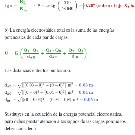
E
270
T
(
)
y
o
t
g
=
0.26
(
sobre el eje X, h
→
=
arctg
=
θ
θ
E
58
640
T
x
b) La energía electrostática total es la suma de las energías
potenciales de cada par de cargas:
U
=
K
(
Q
1
⋅
Q
2
d
A
B
+
Q
1
⋅
Q
3
d
A
C
+
Q
2
⋅
Q
3
d
B
C
)
Q
Q
Q
Q
Q
Q
⋅
⋅
⋅
(
)
1
2
1
3
2
3
U
=
K
+
+
d
d
d
B
C
A
C
A
B
Las distancias entre los puntos son:
d
AB
=
[
[
(
0.03
−
0
)
2
+
(
0
−
0
)
2
]
m
2
=
0.03
m
0.03
m
2
2
2
d
=
[
[
(
0.03
−
0
)
+
(
0
−
0
)
]
m
=
√
AB
d
AC
=
[
[
(
0
−
0
)
2
+
(
0.04
−
0
)
2
]
m
2
=
0.04
m
0.04
m
2
2
2
d
=
[
[
(
0
−
0
)
+
(
0.04
−
0
)
]
m
=
√
AC
d
BC
=
[
[
(
0
−
0.03
)
2
+
(
0.04
−
0
)
2
]
m
2
=
0.05
m
0.05
m
2
2
2
d
=
[
[
(
0
−
0.03
)
+
(
0.04
−
0
)
]
m
=
√
BC
Sustituyes en la ecuación de la energía potencial electrostática,
pero debes prestar atención a los signos de las cargas porque los
debes considerar: