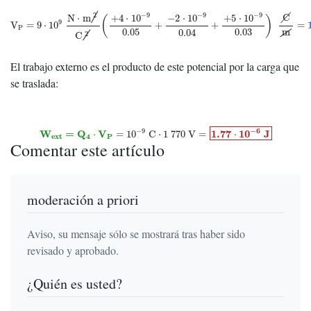
V
P
=
9
⋅
10
9
N
⋅
m
2
C
2
(
+
4
⋅
10
−
9
0.05
+
−
2
⋅
10
−
9
0.04
+
+
5
⋅
10
−
9
0.03
)
C
m
=
1
770
−
9
−
9
−
9
2
C
N
⋅
m
+
4
⋅
10
−
2
⋅
10
+
5
⋅
10
(
)
9
V
=
9
⋅
10
+
+
=
P
m
0.05
0.03
0.04
2
C
El trabajo externo es el producto de este potencial por la carga que
se traslada:
W
e
x
t
=
Q
4
⋅
V
P
=
10
−
9
C
⋅
1
770
V
=
1.77
⋅
10
−
6
J
−
6
−
9
W
=
Q
V
1.77
10
J
⋅
=
10
C
⋅
1
770
V
=
⋅
e
x
t
4
P
Comentar este artículo
moderación a priori
Aviso, su mensaje sólo se mostrará tras haber sido
revisado y aprobado.
¿Quién es usted?