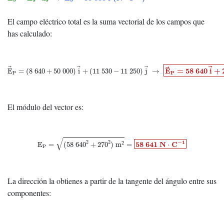
El campo eléctrico total es la suma vectorial de los campos que
has calculado:
E
→
P
=
(
8
640
+
50
000
)
i
→
+
(
11
530
−
11
250
)
j
→
→
E
→
P
=
58
640
i
→
+
2
E
=
58
640
i
+
E
=
(
8
640
+
50
000
)
i
+
(
11
530
−
11
250
)
j
→
P
P
El módulo del vector es:
E
P
=
(
58
640
2
+
270
2
)
m
2
=
58
641
N
⋅
C
−
1
√
−
1
2
2
58
641
N
C
2
E
=
(
58
640
+
270
)
m
=
⋅
P
La dirección la obtienes a partir de la tangente del ángulo entre sus
componentes:
t
g
θ
=
E
T
y
E
T
x
→
θ
=
arctg
(
270
58
640
)
=
0.26
o
(
sobre el eje X, hacia la der