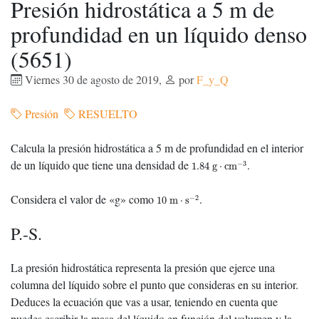
Presión hidrostática a 5 m de
profundidad en un líquido denso
(5651)
Viernes 30 de agosto de 2019
,
por
F_y_Q
Presión
RESUELTO
Calcula la presión hidrostática a 5 m de profundidad en el interior
1.84
g
⋅
cm
−
3
de un líquido que tiene una densidad de
.
−
3
1.84
g
⋅
cm
10
m
⋅
s
−
2
Considera el valor de «g» como
.
−
2
10
m
⋅
s
P.-S.
La presión hidrostática representa la presión que ejerce una
columna del líquido sobre el punto que consideras en su interior.
Deduces la ecuación que vas a usar, teniendo en cuenta que
puedes escribir la masa del líquido en función del volumen y la