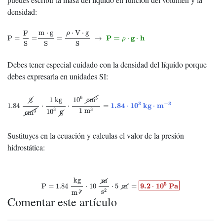
densidad:
P
=
F
S
=
m
⋅
g
S
=
ρ
⋅
V
⋅
g
S
→
P
=
ρ
⋅
g
⋅
h
m
⋅
g
⋅
V
⋅
g
F
ρ
P
=
g
h
P
=
=
=
→
⋅
⋅
ρ
S
S
S
Debes tener especial cuidado con la densidad del líquido porque
debes expresarla en unidades SI:
1.84
g
cm
3
⋅
1
kg
10
3
g
⋅
10
6
cm
3
1
m
3
=
1.84
⋅
10
3
k
g
⋅
m
−
3
g
6
3
1
kg
10
cm
3
−
3
1.84
10
k
g
m
1.84
⋅
⋅
=
⋅
⋅
3
3
1
m
10
g
3
cm
Sustituyes en la ecuación y calculas el valor de la presión
hidrostática:
P
=
1.84
kg
m
3
⋅
10
m
s
2
⋅
5
m
=
9.2
⋅
10
5
P
a
kg
m
5
9.2
10
P
a
P
=
1.84
⋅
10
⋅
5
m
=
⋅
2
s
3
m
Comentar este artículo